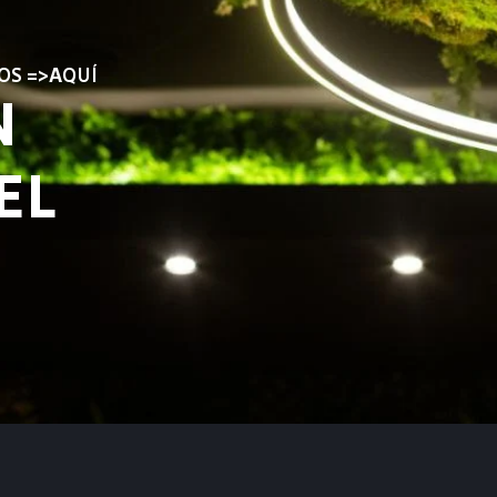
OS =>AQUÍ
N
EL