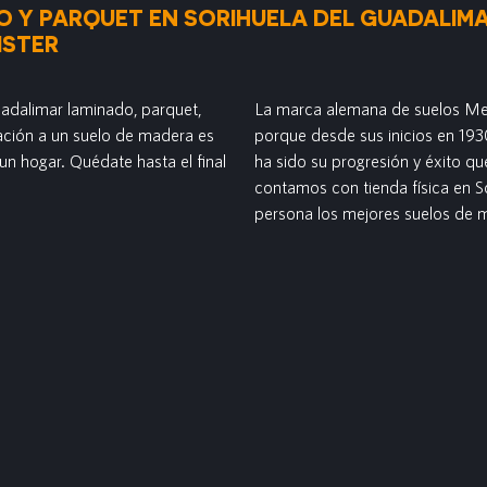
O Y PARQUET EN SORIHUELA DEL GUADALIM
ISTER
uadalimar laminado, parquet,
La marca alemana de suelos Mei
itación a un suelo de madera es
porque desde sus inicios en 1930
un hogar. Quédate hasta el final
ha sido su progresión y éxito q
contamos con tienda física en 
persona los mejores suelos de 