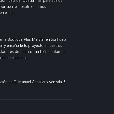
 Sorihuela del Guadalimar para suelos
por suerte, nosotros somos
en ellos.
 la Boutique Plus Meister en Sorihuela
r y enseñarle tu proyecto a nuestros
taladores de tarima. También contamos
es de escaleras.
ción en C. Manuel Caballero Venzalá, 3,