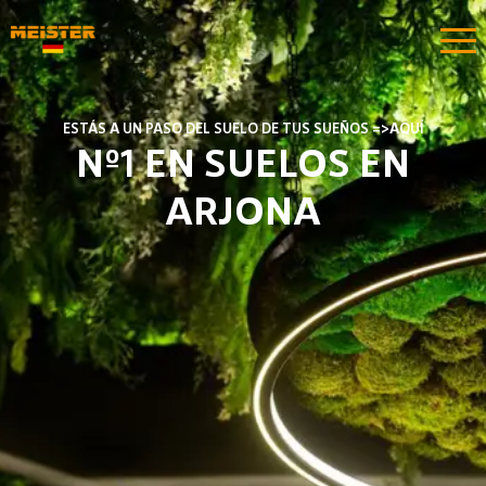
ESTÁS A UN PASO DEL SUELO DE TUS SUEÑOS =>AQUÍ
Nº1 EN SUELOS EN
ARJONA