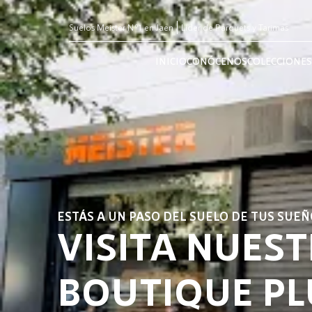
Suelos Meister Nº1 en Jaen
Lider de Parquets y Tarimas
INICIO
CONÓCENOS
COLECCIONES
ESTÁS A UN PASO DEL SUELO DE TUS SUEÑ
VISITA NUES
BOUTIQUE PL