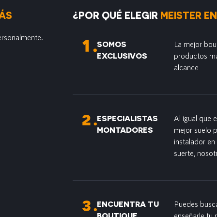
ÁS
¿POR QUÉ ELEGIR
MEISTER EN
ersonalmente.
SOMOS
La mejor bou
EXCLUSIVOS
productos má
alcance
ESPECIALISTAS
Al igual que 
MONTADORES
mejor suelo 
instalador en
suerte, nosot
ENCUENTRA TU
Puedes busca
BOUTIQUE
enseñarle tu 