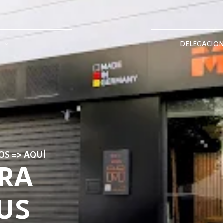
DELEGACIO
OS => AQUÍ
TRA
US