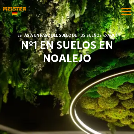
ESTÁS A UN PASO DEL SUELO DE TUS SUEÑOS =>AQUÍ
Nº1 EN SUELOS EN
NOALEJO