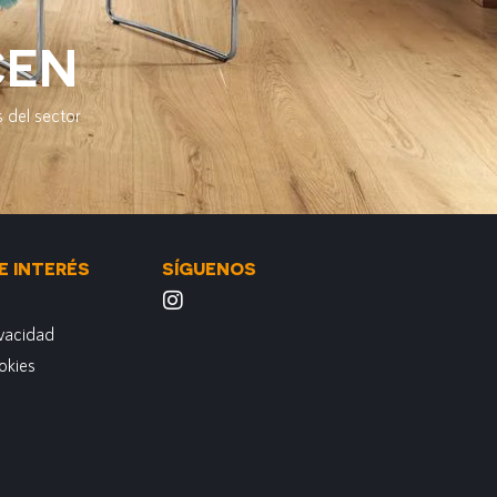
CEN
 del sector
E INTERÉS
SÍGUENOS
ivacidad
okies