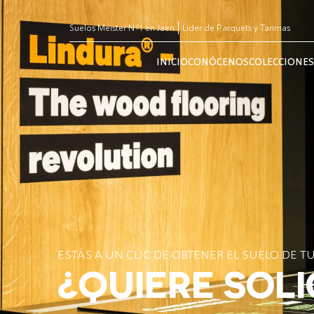
Suelos Meister Nº1 en Jaen
Lider de Parquets y Tarimas
INICIO
CONÓCENOS
COLECCIONES
ESTÁS A UN CLIC DE OBTENER EL SUELO DE T
¿QUIERE SOLI