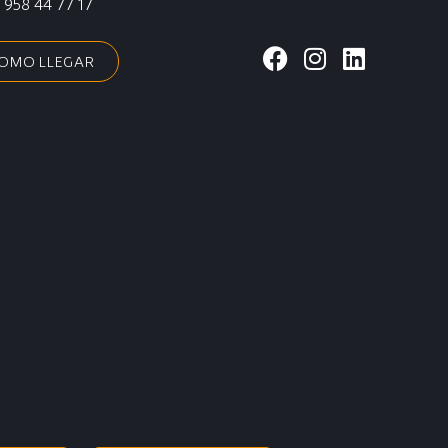
:
958 44 77 17
COMO LLEGAR